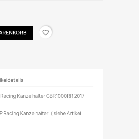
favorite_border
WARENKORB
ikeldetails
 Racing Kanzelhalter CBR1000RR 2017
P Racing Kanzelhalter .( siehe Artikel