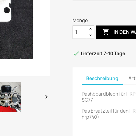
Menge

IN DEN 

Lieferzeit 7-10 Tage
Beschreibung
Art
Dashboardblech für HRP

SC77
Das Ersatzteil für den HR
hrp740)