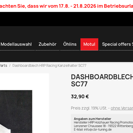
achten Sie, dass wir vom 17.8. - 21.8.2026 im Betriebsurl
Modellauswahl
Zubehör
Öhlins
Motul
Special offers
Parts
Dashboardblech HRP Racing Kanzelhalter SC77
DASHBOARDBLECH
SC77
32,90 €
Preis zzgl. 19% USt.
ohne Versa
Angaben zum Hersteller
Hersteller:HRP Holzhauer Racing Promotio
Lenzener Chaussee 18 - 19322 Wittenber
E-Mail: info@cbr-tuning.de