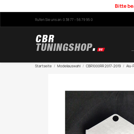
Bitte be
Rufen Sie uns an:
0 38 77 – 56 79 95 0
Startseite
Modellauswahl
CBR1000RR 2017-2019
Alu-