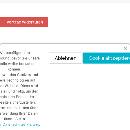
Vertrag widerrufen
ARTIKEL

Wir benötigen Ihre
Ablehnen
Cookie aktzeptie
ligung, bevor Sie unsere
UNTERNEHMEN

site weiter besuchen
können.
verwenden Cookies und
IHR KONTO

ere Technologien auf
er Website. Diese sind
ziell und nötig, um den
SHOP-EINSTELLUNGEN
keyboard_arrow_down
hnischen Betrieb der
eite sicherzustellen.
INFORMATIONEN

ere Informationen über
Verwendung Ihrer Daten
finden Sie in
Alle Preise verstehen sich inklusive Mehrwertsteuer und
zzgl.
r
Datenschutzerklärung
.
Versandkosten