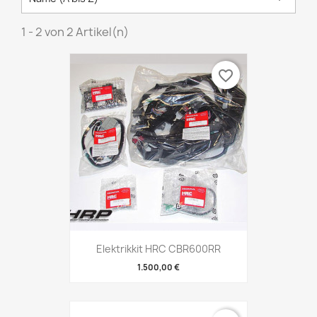
1 - 2 von 2 Artikel(n)
favorite_border
Elektrikkit HRC CBR600RR
1.500,00 €