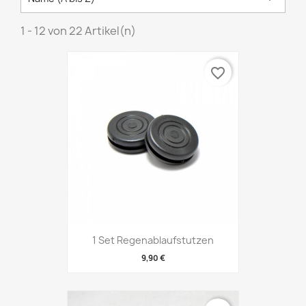
1 - 12 von 22 Artikel(n)
favorite_border
1 Set Regenablaufstutzen
9,90 €