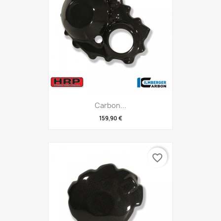
Carbon...
159,90 €
favorite_border