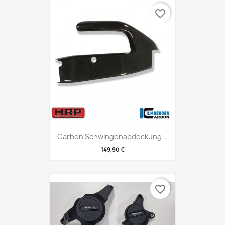
favorite_border
Carbon Schwingenabdeckung...
149,90 €
favorite_border