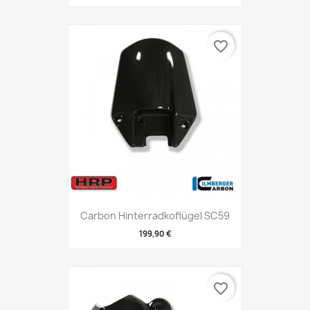
favorite_border
Carbon Hinterradkoflügel SC59
199,90 €
favorite_border