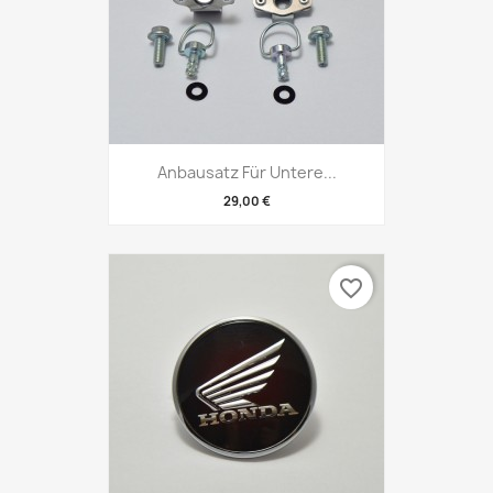
Anbausatz Für Untere...
29,00 €
favorite_border