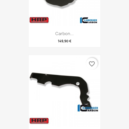
Carbon...
149,90 €
favorite_border