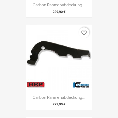
Carbon Rahmenabdeckung...
229,90 €
favorite_border
Carbon Rahmenabdeckung...
229,90 €