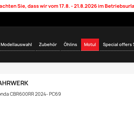
achten Sie, dass wir vom 17.8. - 21.8.2026 im Betriebsurl
Modellauswahl
Zubehör
Öhlins
Motul
Special offers
AHRWERK
nda CBR600RR 2024- PC69