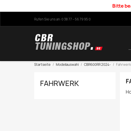
Bitte be
Rufen Sie uns an:
0 38 77 – 56 79 95 0
Startseite
Modellauswahl
CBR600RR 2024-
Fahrwerk
F
FAHRWERK
Ho