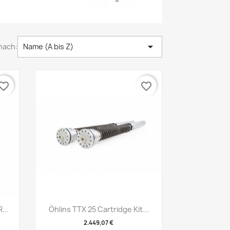

nach:
Name (A bis Z)
vorite_border
favorite_border
Vorschau

...
Öhlins TTX 25 Cartridge Kit...
2.449,07 €