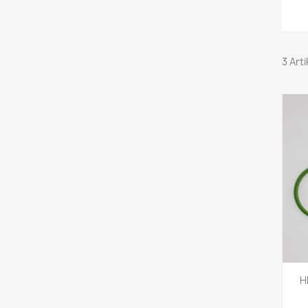
3 Art
H