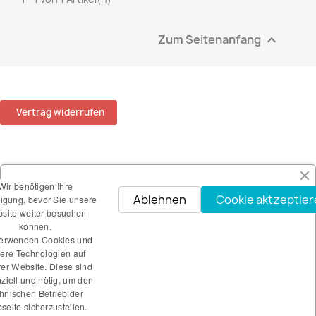
Zum Seitenanfang

Vertrag widerrufen
ARTIKEL

Wir benötigen Ihre
Ablehnen
Cookie aktzeptie
ligung, bevor Sie unsere
UNTERNEHMEN

site weiter besuchen
können.
verwenden Cookies und
IHR KONTO

ere Technologien auf
er Website. Diese sind
ziell und nötig, um den
SHOP-EINSTELLUNGEN
keyboard_arrow_down
hnischen Betrieb der
eite sicherzustellen.