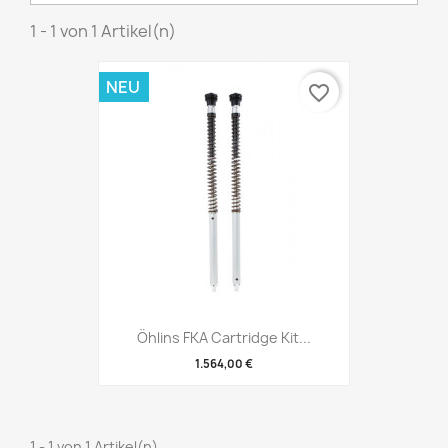
1 - 1 von 1 Artikel(n)
NEU
favorite_border
Öhlins FKA Cartridge Kit...
1.564,00 €
1 - 1 von 1 Artikel(n)