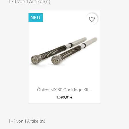
1 - 1 von 1 Artikel(n)
NEU
favorite_border
Öhlins NIX 30 Cartridge Kit...
1.590,01 €
1 - 1 von 1 Artikel(n)