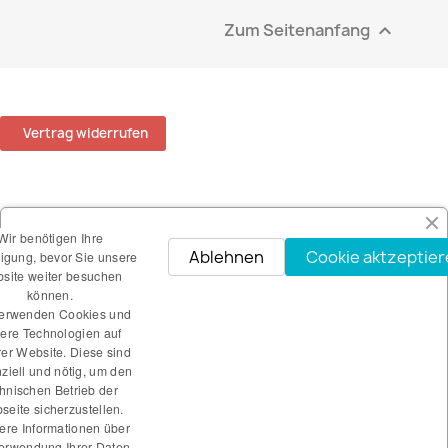
Zum Seitenanfang

Vertrag widerrufen
ARTIKEL

Wir benötigen Ihre
Ablehnen
Cookie aktzeptie
ligung, bevor Sie unsere
UNTERNEHMEN

site weiter besuchen
können.
verwenden Cookies und
IHR KONTO

ere Technologien auf
er Website. Diese sind
ziell und nötig, um den
SHOP-EINSTELLUNGEN
keyboard_arrow_down
hnischen Betrieb der
eite sicherzustellen.
INFORMATIONEN

ere Informationen über
Verwendung Ihrer Daten