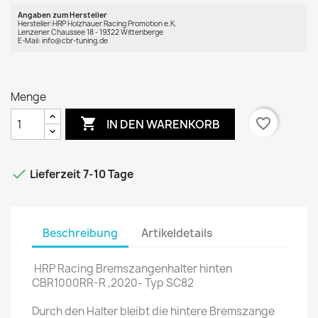
Angaben zum Hersteller
Hersteller:HRP Holzhauer Racing Promotion e.K.
Lenzener Chaussee 18 - 19322 Wittenberge
E-Mail: info@cbr-tuning.de
Menge

favorite_border
IN DEN WARENKORB

Lieferzeit 7-10 Tage
Beschreibung
Artikeldetails
HRP Racing Bremszangenhalter hinten
CBR1000RR-R ,2020- Typ SC82
Durch den Halter bleibt die hintere Bremszange