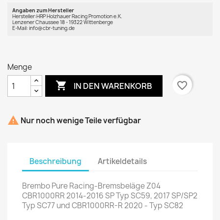
Angaben zum Hersteller
Hersteller:HRP Holzhauer Racing Promotion e.K.
Lenzener Chaussee 18 - 19322 Wittenberge
E-Mail: info@cbr-tuning.de
Menge

favorite_border
IN DEN WARENKORB

Nur noch wenige Teile verfügbar
Beschreibung
Artikeldetails
Brembo Pure Racing-Bremsbeläge Z04
CBR1000RR 2014-2016 SP Typ SC59, 2017 SP/SP2
Typ SC77 und CBR1000RR-R 2020 - Typ SC82