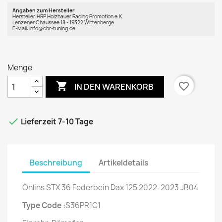
Angaben zum Hersteller
Hersteller:HRP Holzhauer Racing Promotion e.K.
Lenzener Chaussee 18 - 19322 Wittenberge
E-Mail: info@cbr-tuning.de
Menge

favorite_border
IN DEN WARENKORB

Lieferzeit 7-10 Tage
Beschreibung
Artikeldetails
Öhlins STX 36 Federbein Dax 125 2022-2023 JB04
Type Code :
S36PR1C1