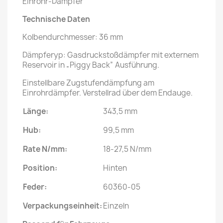
Einrohr-Dämpfer
Technische Daten
Kolbendurchmesser: 36 mm
Dämpferyp: Gasdruckstoßdämpfer mit externem
Reservoir in „Piggy Back” Ausführung.
Einstellbare Zugstufendämpfung am
Einrohrdämpfer. Verstellrad über dem Endauge.
Länge:
343,5 mm
Hub:
99,5 mm
Rate N/mm:
18-27,5 N/mm
Position:
Hinten
Feder:
60360-05
Verpackungseinheit:
Einzeln