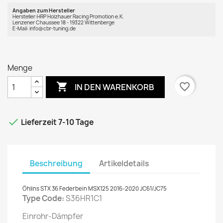
Angaben zum Hersteller
Hersteller:HRP Holzhauer Racing Promotion e.K.
Lenzener Chaussee 18 - 19322 Wittenberge
E-Mail: info@cbr-tuning.de
Menge

favorite_border
IN DEN WARENKORB

Lieferzeit 7-10 Tage
Beschreibung
Artikeldetails
Öhlins STX 36 Federbein MSX125 2016-2020 JC61/JC75
Type Code:
S36HR1C1
Einrohr-Dämpfer