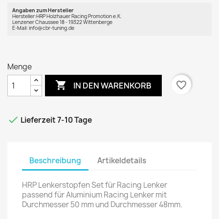
Angaben zum Hersteller
Hersteller:HRP Holzhauer Racing Promotion e.K.
Lenzener Chaussee 18 - 19322 Wittenberge
E-Mail: info@cbr-tuning.de
Menge

favorite_border
IN DEN WARENKORB

Lieferzeit 7-10 Tage
Beschreibung
Artikeldetails
HRP Lenkerstopfen Set für Racing Lenker
passend für Aluminium Racing Lenker mit
Durchmesser 50 mm und Durchmesser 48mm.