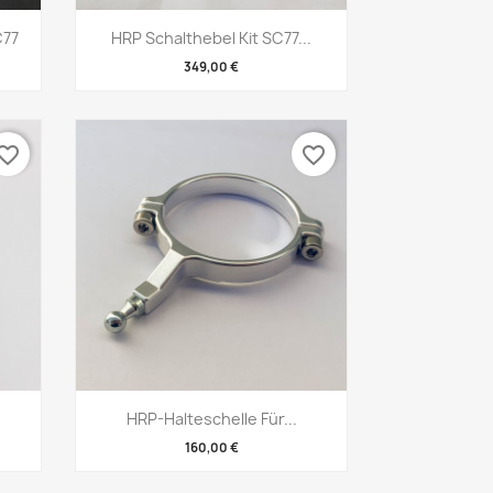
Vorschau

C77
HRP Schalthebel Kit SC77...
349,00 €
vorite_border
favorite_border
Vorschau

HRP-Halteschelle Für...
160,00 €