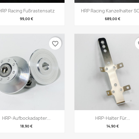
Vorschau
Vorschau


HRP Racing Fußrastensatz
HRP Racing Kanzelhalter S
99,00 €
689,00 €
favorite_border
fa
Vorschau
Vorschau


HRP-Aufbockadapter...
HRP-Halter Für...
18,90 €
14,90 €