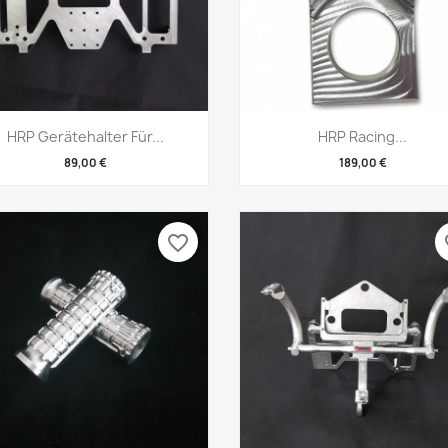
Vorschau
Vorschau


HRP Gerätehalter Für...
HRP Racing...
89,00 €
189,00 €
favorite_border
fa