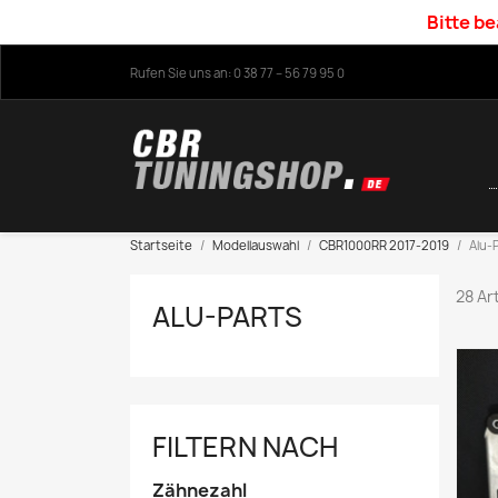
Bitte be
Rufen Sie uns an:
0 38 77 – 56 79 95 0
Startseite
Modellauswahl
CBR1000RR 2017-2019
Alu-
28 Ar
ALU-PARTS
FILTERN NACH
Zähnezahl