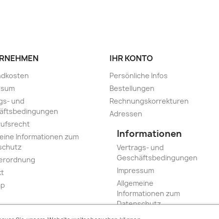
RNEHMEN
IHR KONTO
ndkosten
Persönliche Infos
ssum
Bestellungen
gs- und
Rechnungskorrekturen
äftsbedingungen
Adressen
ufsrecht
Informationen
eine Informationen zum
schutz
Vertrags- und
Geschäftsbedingungen
Verordnung
Impressum
kt
Allgemeine
ap
Informationen zum
Datenschutz
Widerrufsrecht