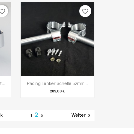
vorite_border
favorite_border
Vorschau

...
Racing Lenker Schelle 52mm...
289,00 €
2

ck
Weiter
1
3