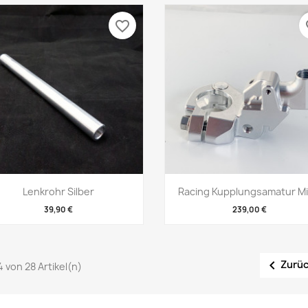
favorite_border
fa
Vorschau
Vorschau


Lenkrohr Silber
Racing Kupplungsamatur Mit
39,90 €
239,00 €

Zurü
4 von 28 Artikel(n)